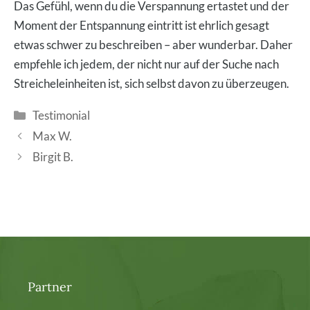
Das Gefühl, wenn du die Verspannung ertastet und der
Moment der Entspannung eintritt ist ehrlich gesagt
etwas schwer zu beschreiben – aber wunderbar. Daher
empfehle ich jedem, der nicht nur auf der Suche nach
Streicheleinheiten ist, sich selbst davon zu überzeugen.
Kategorien
Testimonial
Max W.
Birgit B.
Partner